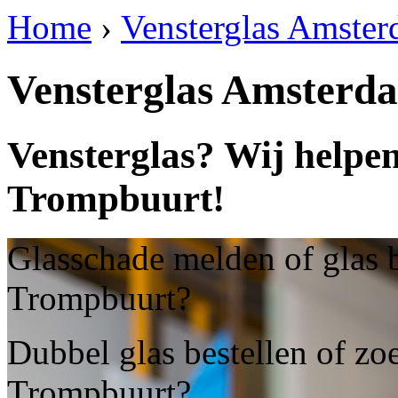
Home
›
Vensterglas Amste
Vensterglas Amster
Vensterglas? Wij helpe
Trompbuurt!
Glasschade melden of glas 
Trompbuurt?
Dubbel glas bestellen of zo
Trompbuurt?