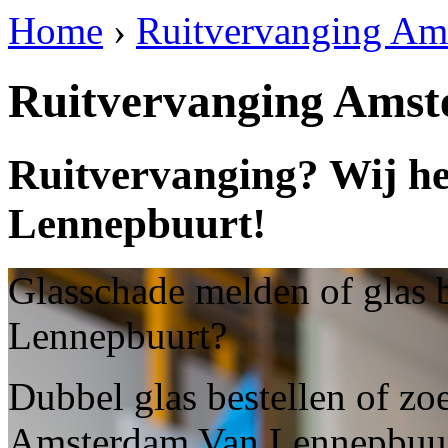
Home
›
Ruitvervanging Am
Ruitvervanging Ams
Ruitvervanging? Wij h
Lennepbuurt!
Glasschade melden of glas 
Lennepbuurt?
Dubbel glas bestellen of zo
Amsterdam Van Lennepbuu