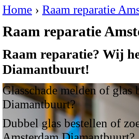
Home
›
Raam reparatie Am
Raam reparatie Ams
Raam reparatie? Wij h
Diamantbuurt!
Glasschade melden of glas 
Diamantbuurt?
Dubbel glas bestellen of zoe
Amsterdam Diamantbuurt?