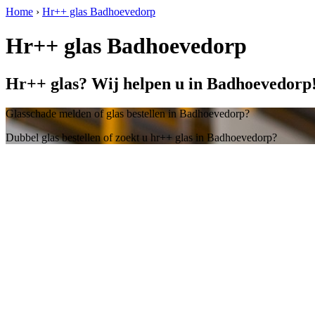
Home
›
Hr++ glas Badhoevedorp
Hr++ glas Badhoevedorp
Hr++ glas? Wij helpen u in Badhoevedorp
Glasschade melden of glas bestellen in Badhoevedorp?
Dubbel glas bestellen of zoekt u hr++ glas in Badhoevedorp?